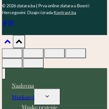
© 2026 zlatara.ba | Prva online zlatara u Bosni i
Hercegovini Dizajn i izrada
Kontrast.ba
Naslovna
TOGGLE
Muškarci
CHILD
MENU
Musko prstenje