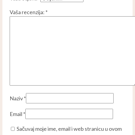
Vaša recenzija:
*
Naziv
*
Email
*
Sačuvaj moje ime, email i web stranicu u ovom