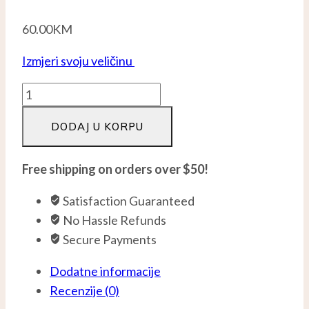
60.00
KM
Izmjeri svoju veličinu
Tribal
scorpio
DODAJ U KORPU
burma
-
Srebro
Free shipping on orders over $50!
925
Satisfaction Guaranteed
količina
No Hassle Refunds
Secure Payments
Dodatne informacije
Recenzije (0)