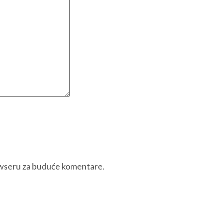
owseru za buduće komentare.