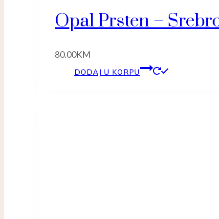
Opal Prsten – Srebr
80.00
KM
DODAJ U KORPU