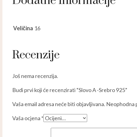
Dodatne Informacije
Veličina
16
Recenzije
Još nema recenzija.
Budi prvi koji će recenzirati “Slovo A -Srebro 925”
Vaša email adresa neće biti objavljivana.
Neophodna p
Vaša ocjena
*