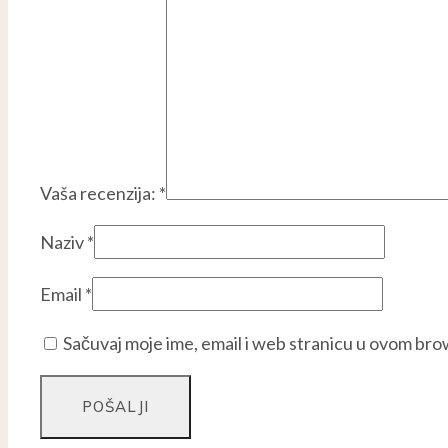
Vaša recenzija:
*
Naziv
*
Email
*
Sačuvaj moje ime, email i web stranicu u ovom br