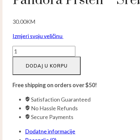
Pandora Prsten – Sre
30.00
KM
Izmjeri svoju veličinu
Pandora
prsten
DODAJ U KORPU
-
Srebro
925
Free shipping on orders over $50!
količina
Satisfaction Guaranteed
No Hassle Refunds
Secure Payments
Dodatne informacije