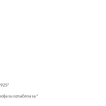
o 925”
olja su označena sa
*