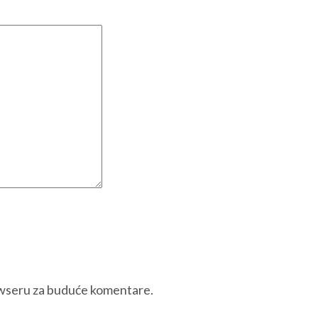
owseru za buduće komentare.