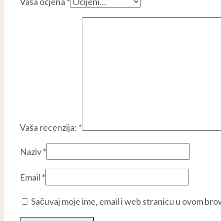
Vaša ocjena
*
Vaša recenzija:
*
Naziv
*
Email
*
Sačuvaj moje ime, email i web stranicu u ovom br