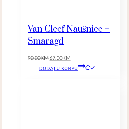
Van Cleef Naušnice –
Smaragd
Original
Current
90.00
KM
67.00
KM
price
price
DODAJ U KORPU
was:
is:
90.00KM.
67.00KM.