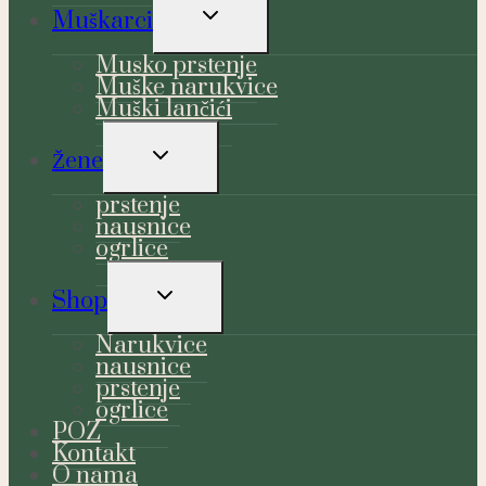
TOGGLE
Muškarci
CHILD
MENU
Musko prstenje
Muške narukvice
Muški lančići
TOGGLE
Žene
CHILD
MENU
prstenje
nausnice
ogrlice
TOGGLE
Shop
CHILD
MENU
Narukvice
nausnice
prstenje
ogrlice
POZ
Kontakt
O nama