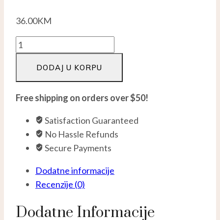
36.00
KM
Okrugle
Nausnice
DODAJ U KORPU
Sa
Cirkonima
-
Free shipping on orders over $50!
Silver
Satisfaction Guaranteed
925
No Hassle Refunds
količina
Secure Payments
Dodatne informacije
Recenzije (0)
Dodatne Informacije