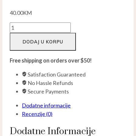
40.00
KM
Nausnice
Sa
DODAJ U KORPU
Cirkonima
-
Silver
Free shipping on orders over $50!
925
Satisfaction Guaranteed
količina
No Hassle Refunds
Secure Payments
Dodatne informacije
Recenzije (0)
Dodatne Informacije