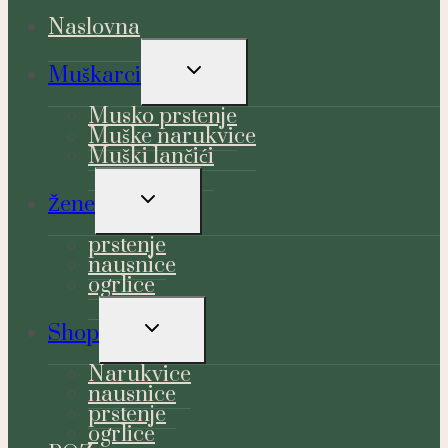
Naslovna
TOGGLE
Muškarci
CHILD
MENU
Musko prstenje
Muške narukvice
Muški lančići
TOGGLE
Žene
CHILD
MENU
prstenje
nausnice
ogrlice
TOGGLE
Shop
CHILD
MENU
Narukvice
nausnice
prstenje
ogrlice