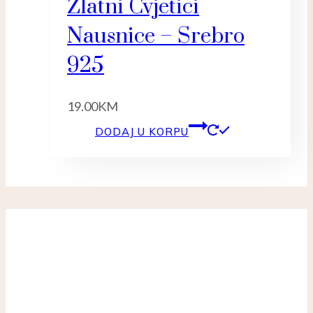
Zlatni Cvjetici
Nausnice – Srebro
925
19.00
KM
DODAJ U KORPU