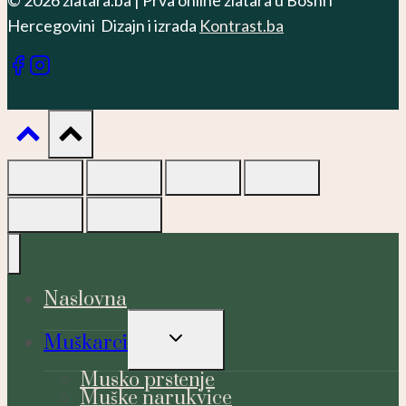
© 2026 zlatara.ba | Prva online zlatara u Bosni i
Hercegovini Dizajn i izrada
Kontrast.ba
Naslovna
TOGGLE
Muškarci
CHILD
MENU
Musko prstenje
Muške narukvice