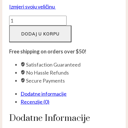
Izmjeri svoju veličinu
Kristal
Swarovski
DODAJ U KORPU
-
Srebro
925
Free shipping on orders over $50!
količina
Satisfaction Guaranteed
No Hassle Refunds
Secure Payments
Dodatne informacije
Recenzije (0)
Dodatne Informacije