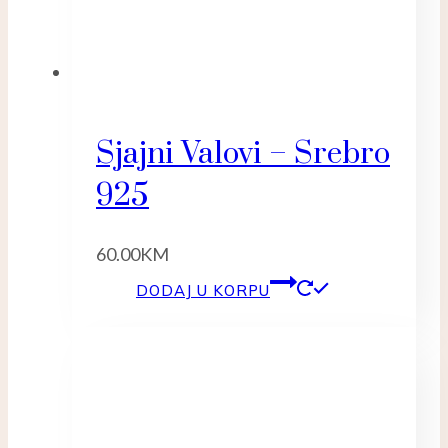
Sjajni Valovi – Srebro
925
60.00
KM
DODAJ U KORPU