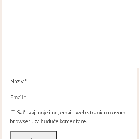
Naziv
*
Email
*
Sačuvaj moje ime, email i web stranicu u ovom
browseru za buduće komentare.