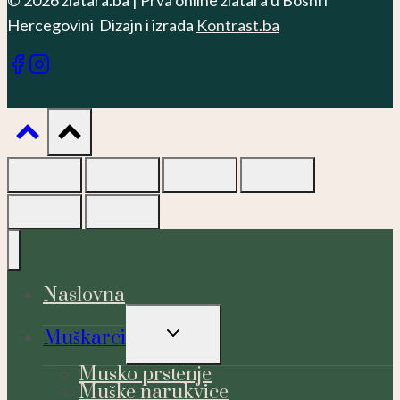
© 2026 zlatara.ba | Prva online zlatara u Bosni i
Hercegovini Dizajn i izrada
Kontrast.ba
Naslovna
TOGGLE
Muškarci
CHILD
MENU
Musko prstenje
Muške narukvice