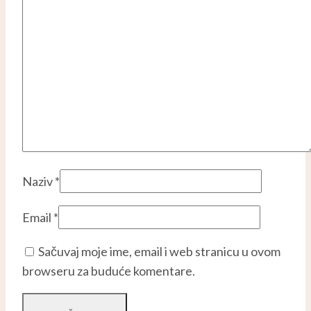
Naziv
*
Email
*
Sačuvaj moje ime, email i web stranicu u ovom
browseru za buduće komentare.