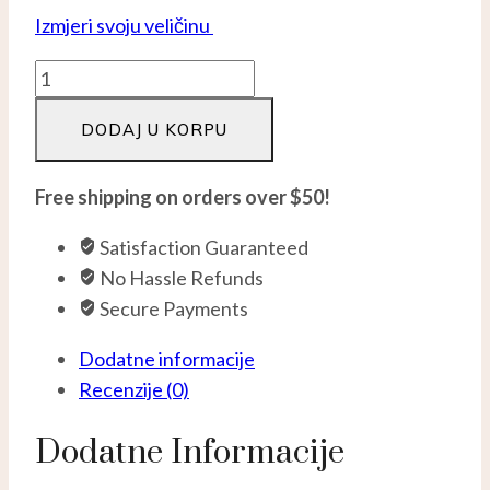
Izmjeri svoju veličinu
Heart
beat
DODAJ U KORPU
prsten
-
Srebro
Free shipping on orders over $50!
925
Satisfaction Guaranteed
količina
No Hassle Refunds
Secure Payments
Dodatne informacije
Recenzije (0)
Dodatne Informacije