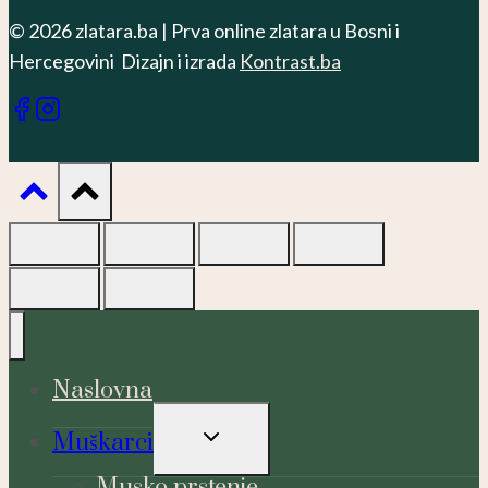
© 2026 zlatara.ba | Prva online zlatara u Bosni i
Hercegovini Dizajn i izrada
Kontrast.ba
Naslovna
TOGGLE
Muškarci
CHILD
MENU
Musko prstenje