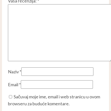
Vaša recenzija:
*
Naziv
*
Email
*
Sačuvaj moje ime, email i web stranicu u ovom
browseru za buduće komentare.