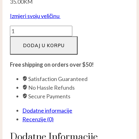
35.00
KM
Izmjeri svoju veličinu
Ethernal
prsten
DODAJ U KORPU
-
Srebro
925
Free shipping on orders over $50!
količina
Satisfaction Guaranteed
No Hassle Refunds
Secure Payments
Dodatne informacije
Recenzije (0)
Dodatne Informacije