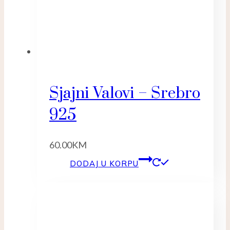
Sjajni Valovi – Srebro
925
60.00
KM
DODAJ U KORPU