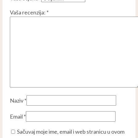
Vaša recenzija:
*
Naziv
*
Email
*
Sačuvaj moje ime, email i web stranicu u ovom