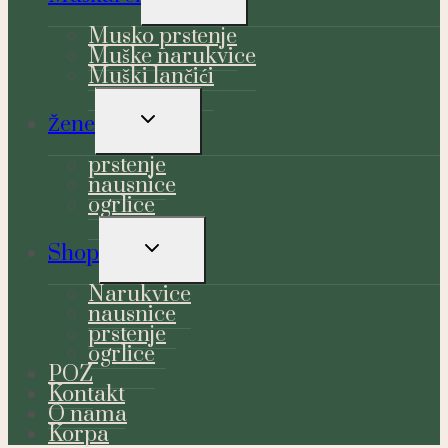
CHILD
MENU
Musko prstenje
Muške narukvice
Muški lančići
TOGGLE
Žene
CHILD
MENU
prstenje
nausnice
ogrlice
TOGGLE
Shop
CHILD
MENU
Narukvice
nausnice
prstenje
ogrlice
POZ
Kontakt
O nama
Korpa