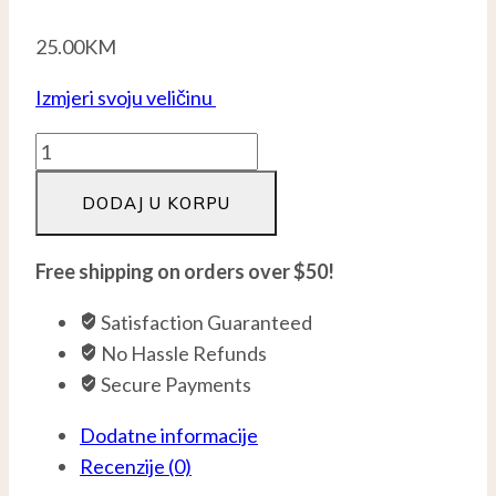
25.00
KM
Izmjeri svoju veličinu
Crno
bijeli
DODAJ U KORPU
cirkon
prsten
-
Free shipping on orders over $50!
Srebro
Satisfaction Guaranteed
925
No Hassle Refunds
količina
Secure Payments
Dodatne informacije
Recenzije (0)