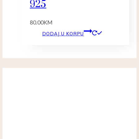
925
80.00
KM
DODAJ U KORPU