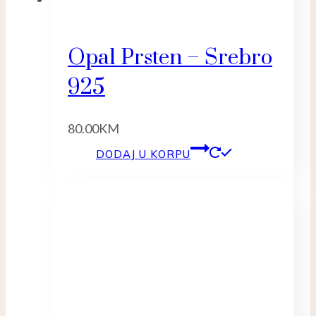
Opal Prsten – Srebro
925
80.00
KM
DODAJ U KORPU