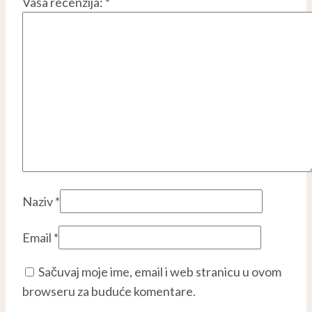
Vaša recenzija:
*
Naziv
*
Email
*
Sačuvaj moje ime, email i web stranicu u ovom
browseru za buduće komentare.