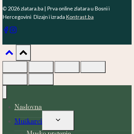
© 2026 zlatara.ba | Prva online zlatara u Bosni i
Hercegovini Dizajn i izrada
Kontrast.ba
Naslovna
TOGGLE
Muškarci
CHILD
MENU
Musko prstenje