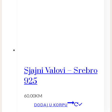
Sjajni Valovi – Srebro
925
60.00
KM
DODAJ U KORPU