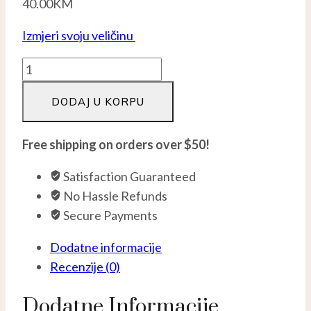
40.00
KM
Izmjeri svoju veličinu
Cirkon
Spiner
DODAJ U KORPU
-
Srebro
925
Free shipping on orders over $50!
količina
Satisfaction Guaranteed
No Hassle Refunds
Secure Payments
Dodatne informacije
Recenzije (0)
Dodatne Informacije