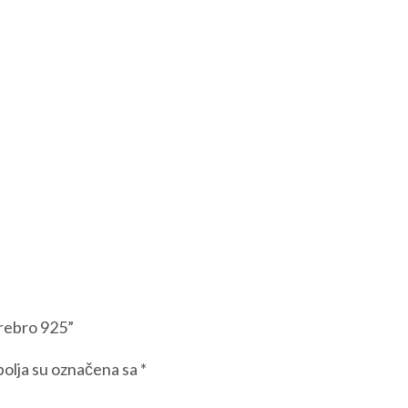
Srebro 925”
olja su označena sa
*