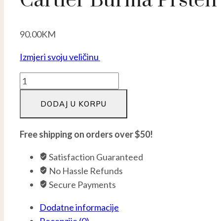
Cartier Burma Prsten
90.00
KM
Izmjeri svoju veličinu
Cartier
burma
DODAJ U KORPU
prsten
-
Srebro
Free shipping on orders over $50!
925
Satisfaction Guaranteed
količina
No Hassle Refunds
Secure Payments
Dodatne informacije