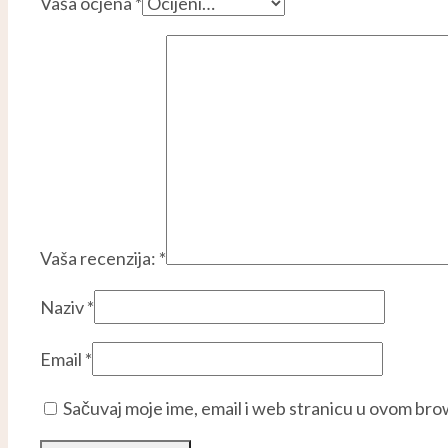
Vaša ocjena
*
Vaša recenzija:
*
Naziv
*
Email
*
Sačuvaj moje ime, email i web stranicu u ovom br