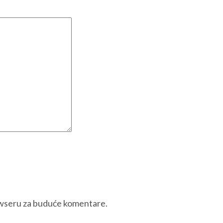
owseru za buduće komentare.