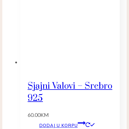
Sjajni Valovi – Srebro
925
60.00
KM
DODAJ U KORPU