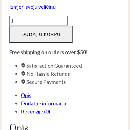
Izmjeri svoju veličinu
Burma
oci
DODAJ U KORPU
-
Srebro
925
Free shipping on orders over $50!
količina
Satisfaction Guaranteed
No Hassle Refunds
Secure Payments
Opis
Dodatne informacije
Recenzije (0)
Opis