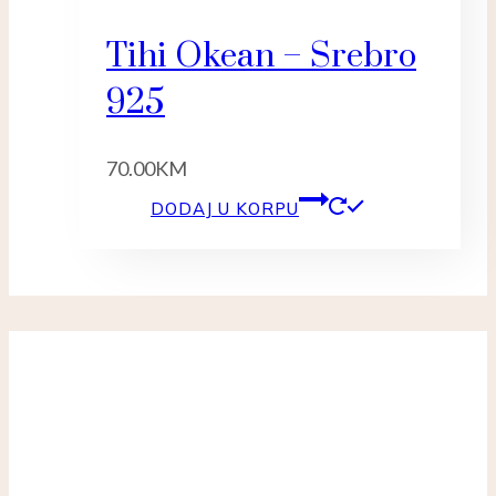
Tihi Okean – Srebro
925
70.00
KM
DODAJ U KORPU