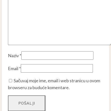
Naziv
*
Email
*
Sačuvaj moje ime, email i web stranicu u ovom
browseru za buduće komentare.