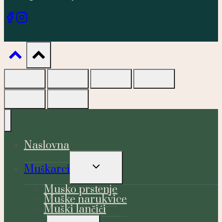
Naslovna
TOGGLE
Muškarci
CHILD
MENU
Musko prstenje
Muške narukvice
Muški lančići