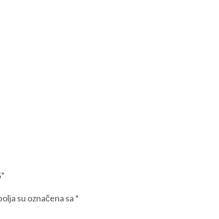
5”
olja su označena sa
*