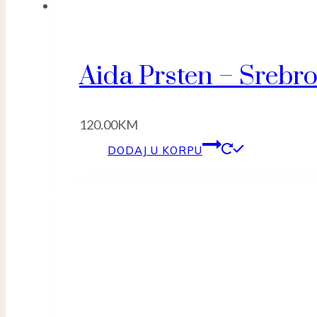
Aida Prsten – Srebr
120.00
KM
DODAJ U KORPU