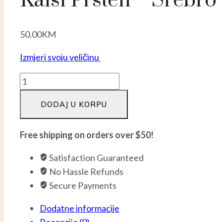
Kaisi Prsten – Srebro
50.00
KM
Izmjeri svoju veličinu
Kaisi
prsten
DODAJ U KORPU
-
Srebro
925
Free shipping on orders over $50!
količina
Satisfaction Guaranteed
No Hassle Refunds
Secure Payments
Dodatne informacije