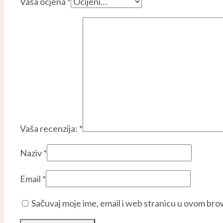
Vaša ocjena
*
Vaša recenzija:
*
Naziv
*
Email
*
Sačuvaj moje ime, email i web stranicu u ovom br