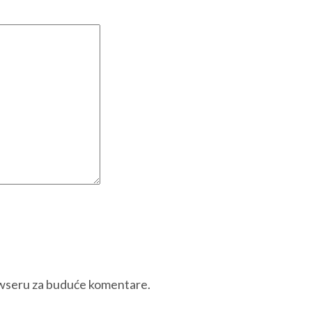
owseru za buduće komentare.