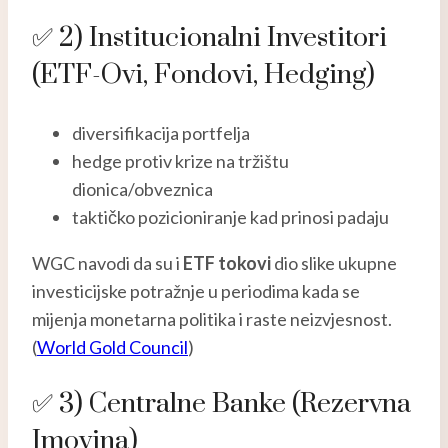
✅ 2) Institucionalni Investitori
(ETF-Ovi, Fondovi, Hedging)
diversifikacija portfelja
hedge protiv krize na tržištu
dionica/obveznica
taktičko pozicioniranje kad prinosi padaju
WGC navodi da su i
ETF tokovi
dio slike ukupne
investicijske potražnje u periodima kada se
mijenja monetarna politika i raste neizvjesnost.
(
World Gold Council
)
✅ 3) Centralne Banke (rezervna
Imovina)