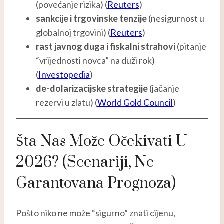
(povećanje rizika) (
Reuters
)
sankcije i trgovinske tenzije
(nesigurnost u
globalnoj trgovini) (
Reuters
)
rast javnog duga i fiskalni strahovi
(pitanje
“vrijednosti novca” na duži rok)
(
Investopedia
)
de-dolarizacijske strategije
(jačanje
rezervi u zlatu) (
World Gold Council
)
Šta Nas Može Očekivati U
2026? (scenariji, Ne
Garantovana Prognoza)
Pošto niko ne može “sigurno” znati cijenu,