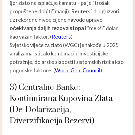
(jer zlato ne isplaćuje kamatu – pa je “trošak
propuštene dobiti” manji). Reuters i drugi izvori
uz rekordne nivoe cijene navode upravo
očekivanja daljih rezova stopa
i “mekši” dolar
kao važan faktor. (
Reuters
)
Svjetsko vijeće za zlato (WGC) je takođe u 2025.
analizama isticalo kombinaciju investicijske
potražnje, dolarske slabosti i sistemskih rizika kao
pogonske faktore. (
World Gold Council
)
3) Centralne Banke:
Kontinuirana Kupovina Zlata
(de-Dolarizacija,
Diverzifikacija Rezervi)