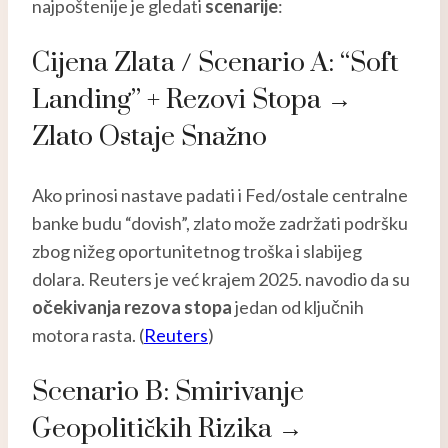
najpoštenije je gledati
scenarije
:
Cijena Zlata / Scenario A: “Soft
Landing” + Rezovi Stopa →
Zlato Ostaje Snažno
Ako prinosi nastave padati i Fed/ostale centralne
banke budu “dovish”, zlato može zadržati podršku
zbog nižeg oportunitetnog troška i slabijeg
dolara. Reuters je već krajem 2025. navodio da su
očekivanja rezova stopa
jedan od ključnih
motora rasta. (
Reuters
)
Scenario B: Smirivanje
Geopolitičkih Rizika →