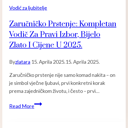
Vodić za ljubitelje
Zaručničko Prstenje: Kompletan
Vodič Za Pravi Izbor, Bijelo
Zlato I Cijene U 2025.
By
zlatara
15. Aprila 2025.
15. Aprila 2025.
Zaručničko prstenje nije samo komad nakita – on
je simbol vječne ljubavi, prvi konkretni korak
prema zajedničkom životu, i često – prvi…
Zaručničko
Read More
prstenje:
Kompletan
vodič