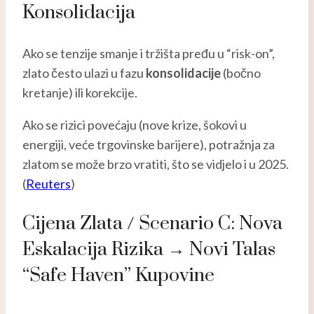
Konsolidacija
Ako se tenzije smanje i tržišta pređu u “risk-on”,
zlato često ulazi u fazu
konsolidacije
(bočno
kretanje) ili korekcije.
Ako se rizici povećaju (nove krize, šokovi u
energiji, veće trgovinske barijere), potražnja za
zlatom se može brzo vratiti, što se vidjelo i u 2025.
(
Reuters
)
Cijena Zlata / Scenario C: Nova
Eskalacija Rizika → Novi Talas
“safe Haven” Kupovine