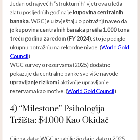
Jedan od najvećih “strukturnih” vjetrova u leđa
zlatu posljednjih godina je
kupovina centralnih
banaka
. WGC je u izvještaju o potražnji naveo da
je
kupovina centralnih banaka prešla 1.000 tona
treću godinu zaredom (FY 2024)
, što je podiglo
ukupnu potražnju na rekordne nivoe. (
World Gold
Council
)
WGC survey o rezervama (2025) dodatno
pokazuje da centralne banke sve više navode
upravljanje rizikom
i aktivnije upravljanje
rezervama kao motive. (
World Gold Council
)
4) “Milestone” Psihologija
Tržišta: $4.000 Kao Okidač
Cijena zlata: WGC je zabilježio da je zlato u 2025.