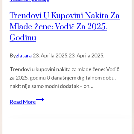
Trendovi U Kupovini Nakita Za
Mlade Žene: Vodič Za 2025.
Godinu
By
zlatara
23. Aprila 2025.
23. Aprila 2025.
Trendovi u kupovini nakita za mlade žene: Vodič
za 2025. godinu U današnjem digitalnom dobu,
nakit nije samo modni dodatak – on…
Trendovi
Read More
u
kupovini
nakita
za