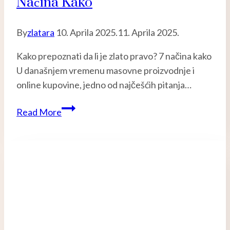
Načina Kako
By
zlatara
10. Aprila 2025.
11. Aprila 2025.
Kako prepoznati da li je zlato pravo? 7 načina kako
U današnjem vremenu masovne proizvodnje i
online kupovine, jedno od najčešćih pitanja…
da
Read More
li
je
zlato
pravo?
Vodič
za
kućne
testove