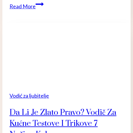
Sve
Read More
Što
Trebate
Znati
o
Karatima
–
karati
zlato
značenje:
Vodič
Kroz
Vodić za ljubitelje
Svijet
Da Li Je Zlato Pravo? Vodič Za
Zlata
Kućne Testove I Trikove 7