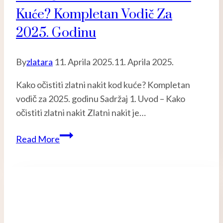
Kuće? Kompletan Vodič Za
2025. Godinu
By
zlatara
11. Aprila 2025.
11. Aprila 2025.
Kako očistiti zlatni nakit kod kuće? Kompletan
vodič za 2025. godinu Sadržaj 1. Uvod – Kako
očistiti zlatni nakit Zlatni nakit je…
Kako
Read More
očistiti
zlatni
nakit
kod
kuće?
Kompletan