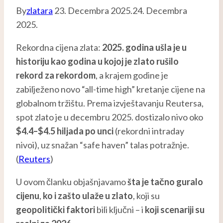
By
zlatara
23. Decembra 2025.
24. Decembra
2025.
Rekordna cijena zlata:
2025. godina ušla je u
historiju kao godina u kojoj je zlato rušilo
rekord za rekordom
, a krajem godine je
zabilježeno novo “all-time high” kretanje cijene na
globalnom tržištu. Prema izvještavanju Reutersa,
spot zlato je u decembru 2025. dostizalo nivo oko
$4.4–$4.5 hiljada po unci
(rekordni intraday
nivoi), uz snažan “safe haven” talas potražnje.
(
Reuters
)
U ovom članku objašnjavamo
šta je tačno guralo
cijenu
,
ko i zašto ulaže u zlato
, koji su
geopolitički faktori
bili ključni – i
koji scenariji su