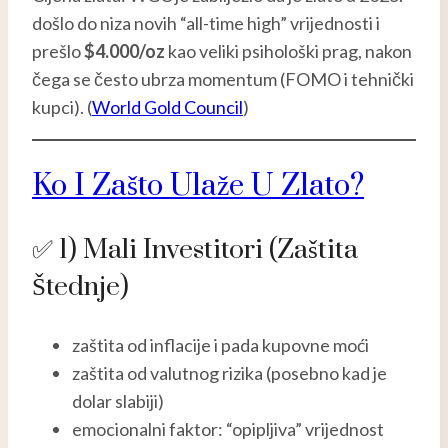
došlo do niza novih “all-time high” vrijednosti i
prešlo
$4.000/oz
kao veliki psihološki prag, nakon
čega se često ubrza momentum (FOMO i tehnički
kupci). (
World Gold Council
)
Ko I Zašto Ulaže U Zlato?
✅ 1) Mali Investitori (zaštita
Štednje)
zaštita od inflacije i pada kupovne moći
zaštita od valutnog rizika (posebno kad je
dolar slabiji)
emocionalni faktor: “opipljiva” vrijednost