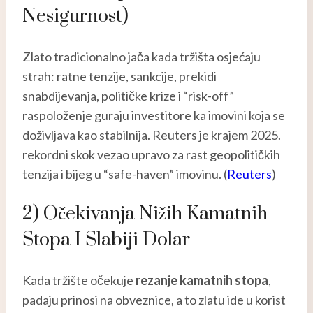
Nesigurnost)
Zlato tradicionalno jača kada tržišta osjećaju
strah: ratne tenzije, sankcije, prekidi
snabdijevanja, političke krize i “risk-off”
raspoloženje guraju investitore ka imovini koja se
doživljava kao stabilnija. Reuters je krajem 2025.
rekordni skok vezao upravo za rast geopolitičkih
tenzija i bijeg u “safe-haven” imovinu. (
Reuters
)
2) Očekivanja Nižih Kamatnih
Stopa I Slabiji Dolar
Kada tržište očekuje
rezanje kamatnih stopa
,
padaju prinosi na obveznice, a to zlatu ide u korist